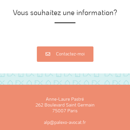
Vous souhaitez une information?
z un problème ou une question juridique, contactez-moi pour en 
Contactez-moi
Anne-Laure Pastré
262 Boulevard Saint Germain
75007 Paris
alp@palexo-avocat.fr