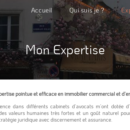
Accueil
Qui suis je ?
Ex
Mon Expertise
ertise pointue et efficace en immobilier commercial et d’en
ence dans différents cabinets d’avocats m’ont dotée d’
des valeurs humaines très fortes et un goût naturel pour
stratégie juridique avec discernement et assurance.