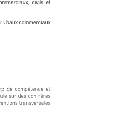
mmerciaux, civils et
des
baux commerciaux
amp de compétence et
puie sur des confrères
ventions transversales