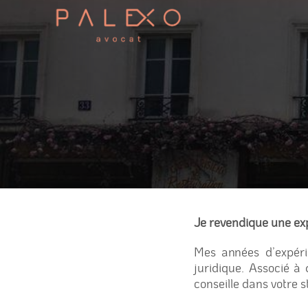
Je revendique une exp
Mes années d’expéri
juridique. Associé à 
conseille dans votre 