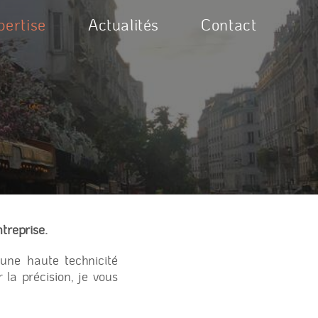
pertise
Actualités
Contact
treprise.
une haute technicité
 la précision, je vous