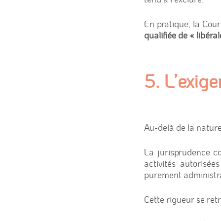
En pratique, la Cou
qualifiée de « libér
5. L’exige
Au-delà de la nature 
La jurisprudence co
activités autorisée
purement administrati
Cette rigueur se re