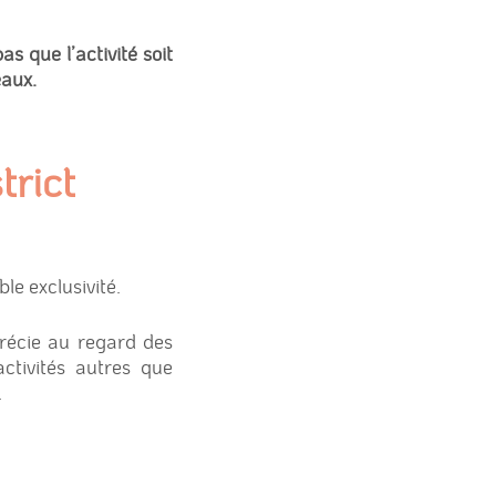
 pas que l’activité soit
eaux.
trict
le exclusivité.
précie au regard des
activités autres que
.