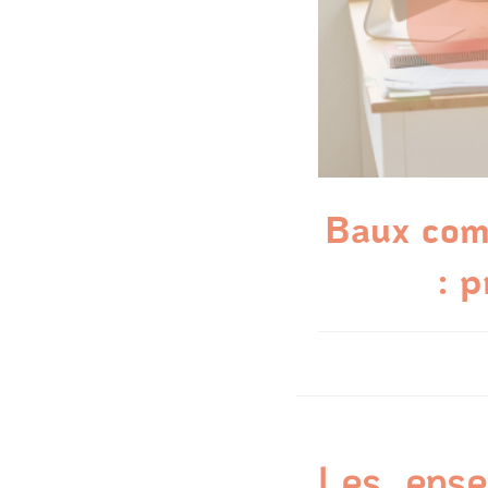
Baux comm
: 
Les ense