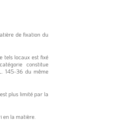
tière de fixation du
 tels locaux est fixé
atégorie constitue
le L. 145-36 du même
est plus limité par la
i en la matière.